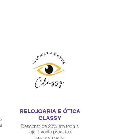
RELOJOARIA E ÓTICA
CLASSY
o
os
Desconto de 20% em toda a
loja. Exceto produtos
promocionais.