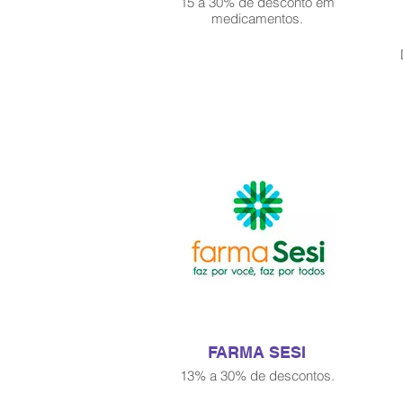
15 a 30% de desconto em
medicamentos.
FARMA SESI
13% a 30% de descontos.