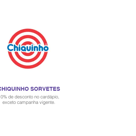
CHIQUINHO SORVETES
0% de desconto no cardápio,
exceto campanha vigente.