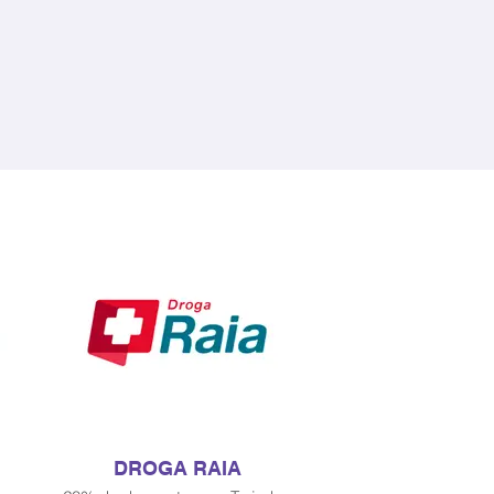
DROGA RAIA