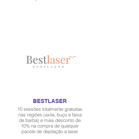
BESTLASER
10 sessões totalmente gratuitas
nas regiões (axila, buço e faixa
de barba) e mais desconto de
10% na compra de qualquer
pacote de depilação a laser.