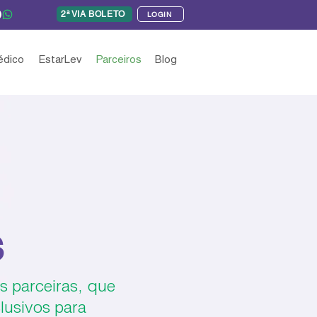
2ª VIA BOLETO
LOGIN
édico
EstarLev
Parceiros
Blog
s
s parceiras, que
lusivos para