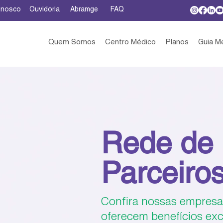
onosco
Ouvidoria
Abramge
FAQ
Quem Somos
Centro Médico
Planos
Guia M
Rede de
Parceiro
Confira nossas empresa
oferecem benefícios exc