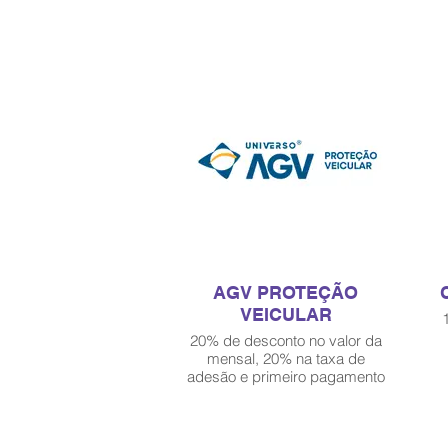
AGV PROTEÇÃO
VEICULAR
1
20% de desconto no valor da
mensal, 20% na taxa de
adesão e primeiro pagamento