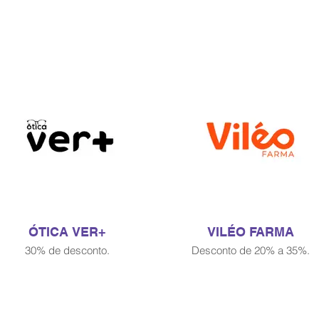
ÓTICA VER+
VILÉO FARMA
30% de desconto.
Desconto de 20% a 35%.